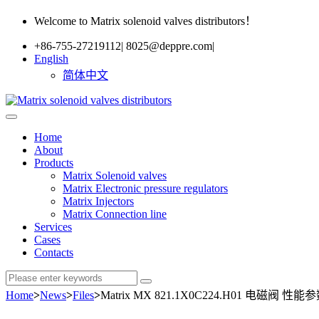
Welcome to Matrix solenoid valves distributors！
+86-755-27219112
|
8025@deppre.com
|
English
简体中文
Home
About
Products
Matrix Solenoid valves
Matrix Electronic pressure regulators
Matrix Injectors
Matrix Connection line
Services
Cases
Contacts
Home
>
News
>
Files
>
Matrix MX 821.1X0C224.H01 电磁阀 性