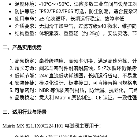
温度环境：-10℃～+50℃，适应多数工业车间与设备工
防护等级：IP52/IP62/IP65 可选，防尘防潮，适合复杂
使用寿命：≥5 亿次循环，长期运行稳定、故障率低
介质要求：无润滑干燥空气，过滤等级≥40 微米，维护
结构重量：体积紧凑、重量轻（约 25g），安装灵活、
二、产品实用优势
高频稳定：毫秒级响应、高频率切换，满足高速分拣、计
超长寿命：阀芯与密封件耐磨耐腐蚀，5 亿次循环仍保
低耗节能：24V 直流低功耗线圈，长期运行省电、不易
安装便捷：模块化设计、标准接口，可直接替换同规格电
可靠密封：NBR 等优质密封材质，防泄漏、抗老化，气
品质稳定：意大利 Matrix 原装制造，CE 认证，一致
三、适用行业与场景
Matrix MX 821.1X0C224.H01 电磁阀主要用于：