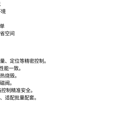
况
环境
简单
节省空间
量、定位等精密控制。
持性能一致。
发热烧毁。
磁阀。
路控制精准安全。
性强、适配批量配套。