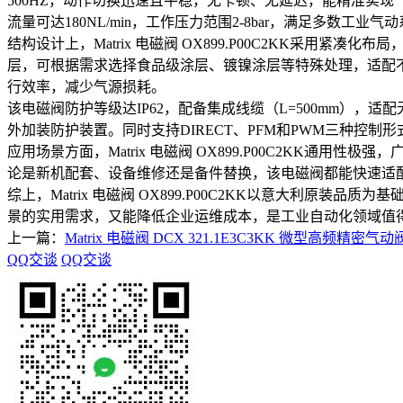
500HZ，动作切换迅速且平稳，无卡顿、无延迟，能精准实
流量可达180NL/min，工作压力范围2-8bar，满足多数工业
结构设计上，Matrix 电磁阀 OX899.P00C2KK
层，可根据需求选择食品级涂层、镀镍涂层等特殊处理，适配不
行效率，减少气源损耗。
该电磁阀防护等级达IP62，配备集成线缆（L=500mm），
外加装防护装置。同时支持DIRECT、PFM和PWM三种控制
应用场景方面，Matrix 电磁阀 OX899.P00C2K
论是新机配套、设备维修还是备件替换，该电磁阀都能快速适
综上，Matrix 电磁阀 OX899.P00C2KK以意大
景的实用需求，又能降低企业运维成本，是工业自动化领域值
上一篇：
Matrix 电磁阀 DCX 321.1E3C3KK 微型高频精密
QQ交谈
QQ交谈