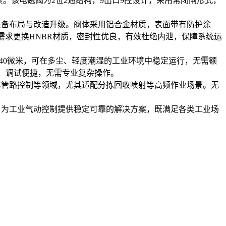
。该电磁阀为2位2通结构，9出口9控设计，采用常闭闸形式，
，便于设备布局与改造升级。阀体采用铝合金材质，表面带有防护涂
需求更换HNBR材质，密封性优良，有效杜绝内泄，保障系统运
最低40微米，可在多尘、轻度潮湿的工业环境中稳定运行，无需额
兼容，调试便捷，无需专业复杂操作。
具、流体管路控制等领域，尤其适配分拣回收喷射等高频作业场景。无
心优势，为工业气动控制提供稳定可靠的解决方案，既满足各类工业场