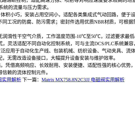
现气路通断控制，适配高速分拣、喷射等对响应速度要求较高的场景
气动系统的流量与压力需求。
采用紧凑化布局，体积小巧，安装占用空间小，适配各类集成式气动回路
同工况的防腐、防污需求；密封件选用优质NBR材质，可根据
适配无润滑性干空气介质，工作温度范围-10℃至50℃，过滤要求
形式，灵活适配不同自动化控制系统，可与主流DCS/PLC系统
K通用性极强，广泛应用于自动化生产线、包装机械、纺织设备、气动夹
配，无需改造设备接口，大幅提升设备安装与维护效率。
利原装品质为基础，凭借高频响应、长效耐用、安装便捷、适配性强的核
得信赖的流体控制元件。
气动阀实用解析
下一篇：
Matrix MX758.8N2C3JJ 电磁阀实用解析