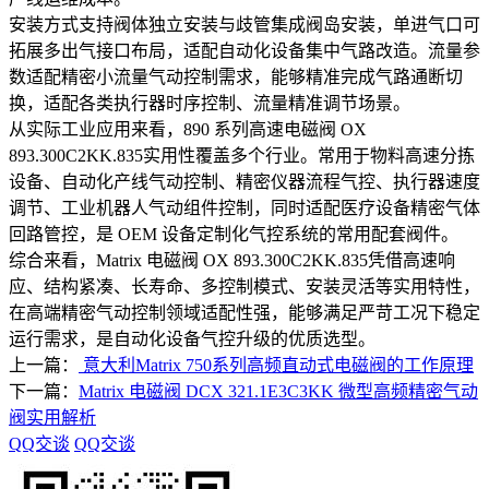
安装方式支持阀体独立安装与歧管集成阀岛安装，单进气口可
拓展多出气接口布局，适配自动化设备集中气路改造。流量参
数适配精密小流量气动控制需求，能够精准完成气路通断切
换，适配各类执行器时序控制、流量精准调节场景。
从实际工业应用来看，890 系列高速电磁阀 OX
893.300C2KK.835实用性覆盖多个行业。常用于物料高速分拣
设备、自动化产线气动控制、精密仪器流程气控、执行器速度
调节、工业机器人气动组件控制，同时适配医疗设备精密气体
回路管控，是 OEM 设备定制化气控系统的常用配套阀件。
综合来看，Matrix 电磁阀 OX 893.300C2KK.835凭借高速响
应、结构紧凑、长寿命、多控制模式、安装灵活等实用特性，
在高端精密气动控制领域适配性强，能够满足严苛工况下稳定
运行需求，是自动化设备气控升级的优质选型。
上一篇：
意大利Matrix 750系列高频直动式电磁阀的工作原理
下一篇：
Matrix 电磁阀 DCX 321.1E3C3KK 微型高频精密气动
阀实用解析
QQ交谈
QQ交谈