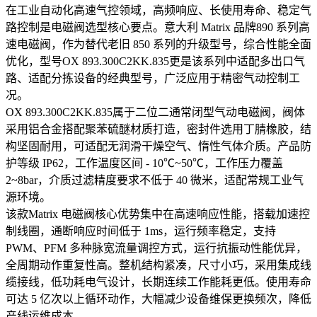
在工业自动化高速气控领域，高频响应、长使用寿命、稳定气
路控制是电磁阀选型核心要点。意大利 Matrix 品牌890 系列高
速电磁阀，作为替代老旧 850 系列的升级型号，综合性能全面
优化，型号OX 893.300C2KK.835更是该系列中适配多出口气
路、适配分拣设备的经典型号，广泛应用于精密气动控制工
况。
OX 893.300C2KK.835属于二位二通常闭型气动电磁阀，阀体
采用铝合金搭配聚苯硫醚材质打造，密封件选用丁腈橡胶，结
构坚固耐用，可适配无润滑干燥空气、惰性气体介质。产品防
护等级 IP62，工作温度区间 - 10℃~50℃，工作压力覆盖
2~8bar，介质过滤精度要求不低于 40 微米，适配常规工业气
源环境。
该款Matrix 电磁阀核心优势集中在高速响应性能，搭载加速控
制线圈，通断响应时间低于 1ms，运行频率稳定，支持
PWM、PFM 多种脉宽流量调控方式，运行抗振动性能优异，
全周期动作重复性高。整机结构紧凑，尺寸小巧，采用集成线
缆接线，低功耗电气设计，长期连续工作能耗更低。使用寿命
可达 5 亿次以上循环动作，大幅减少设备维保更换频次，降低
产线运维成本。