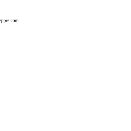
eppre.com
|