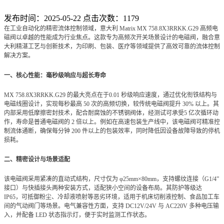
发布时间：2025-05-22 点击次数：1179
在工业自动化的精密流体控制领域，意大利 Matrix MX 758.8X3RRKK.G29 高频电
磁阀以卓越的性能成为行业焦点。这款专为高频次开关场景设计的电磁阀，融合意
大利精湛工艺与创新技术，为印刷、包装、医疗等领域提供了高效可靠的流体控制
解决方案。
一、核心性能：毫秒级响应与超长寿命
MX 758.8X3RRKK.G29 的最大亮点在于0.01 秒级响应速度，通过优化衔铁结构与
电磁线圈设计，实现每秒最高 50 次的高频切换，较传统电磁阀提升 30% 以上。其
内部采用低摩擦密封技术，配合耐腐蚀的不锈钢阀体，经测试可承受5 亿次循环动
作，寿命是普通电磁阀的 2 倍以上。例如在高速包装生产线中，该电磁阀可精准控
制流体通断，确保每分钟 200 件以上的包装效率，同时降低因设备故障导致的停机
损耗。
二、精密设计与场景适配
该电磁阀采用紧凑的直动式结构，尺寸仅为 φ25mm×80mm，支持螺纹连接（G1/4”
接口）与快插接头两种安装方式，适配狭小空间的设备布局。其防护等级达
IP65，可抵御粉尘、冷却液喷射等恶劣环境，适用于机床切削液控制、食品加工车
间的气动阀门等场景。电气兼容性方面，支持 DC12V/24V 与 AC220V 多种电压输
入，并配备 LED 状态指示灯，便于实时监测工作状态。