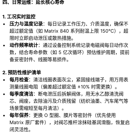
四、日常运维：延长核心寿命
1. 工况实时监控
压力与温度记录
：每日记录工作压力、介质温度，确保不
超过额定值（如 Matrix 840 系列耐温上限 150℃），超
限时立即启动泄压或散热措施。
动作频率统计
：通过设备控制系统记录电磁阀每日动作次
数，结合寿命参数（如 5 亿次循环）预估维护周期，提前
备妥密封件、线圈等易损件。
2. 预防性维护清单
每月检查
：清洁线圈表面灰尘，紧固接线端子，用万用表
测量线圈电阻（偏差超过额定值 ±10% 时需更换）。
每季度清洁
：断电泄压后拆解阀体，用无水乙醇清洗阀
芯、阀座，去除油污及介质残留（纺织油墨、汽车尾气等
场景需缩短至每月清洁）。
每年保养
：更换 O 型圈、膜片等密封件（优先使用
Matrix 原厂套件），对阀芯推杆涂抹硅基润滑脂，恢复启
闭灵活性。