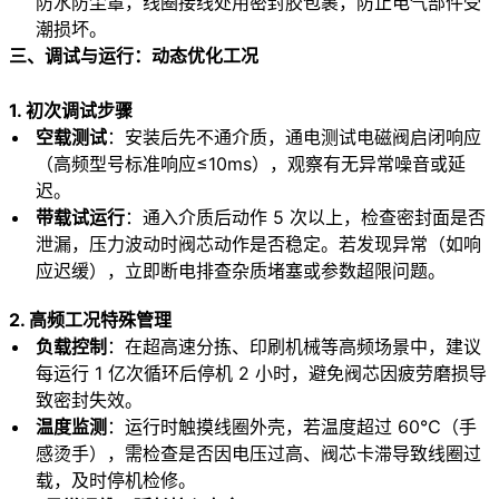
防水防尘罩，线圈接线处用密封胶包裹，防止电气部件受
潮损坏。
三、调试与运行：动态优化工况
1. 初次调试步骤
空载测试
：安装后先不通介质，通电测试电磁阀启闭响应
（高频型号标准响应≤10ms），观察有无异常噪音或延
迟。
带载试运行
：通入介质后动作 5 次以上，检查密封面是否
泄漏，压力波动时阀芯动作是否稳定。若发现异常（如响
应迟缓），立即断电排查杂质堵塞或参数超限问题。
2. 高频工况特殊管理
负载控制
：在超高速分拣、印刷机械等高频场景中，建议
每运行 1 亿次循环后停机 2 小时，避免阀芯因疲劳磨损导
致密封失效。
温度监测
：运行时触摸线圈外壳，若温度超过 60℃（手
感烫手），需检查是否因电压过高、阀芯卡滞导致线圈过
载，及时停机检修。