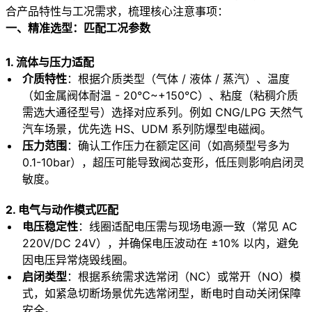
合产品特性与工况需求，梳理核心注意事项：
一、精准选型：匹配工况参数
1. 流体与压力适配
介质特性
：根据介质类型（气体 / 液体 / 蒸汽）、温度
（如金属阀体耐温 - 20℃~+150℃）、粘度（粘稠介质
需选大通径型号）选择对应系列。例如 CNG/LPG 天然气
汽车场景，优先选 HS、UDM 系列防爆型电磁阀。
压力范围
：确认工作压力在额定区间（如高频型号多为
0.1-10bar），超压可能导致阀芯变形，低压则影响启闭灵
敏度。
2. 电气与动作模式匹配
电压稳定性
：线圈适配电压需与现场电源一致（常见 AC
220V/DC 24V），并确保电压波动在 ±10% 以内，避免
因电压异常烧毁线圈。
启闭类型
：根据系统需求选常闭（NC）或常开（NO）模
式，如紧急切断场景优先选常闭型，断电时自动关闭保障
安全。