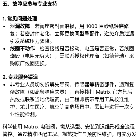
五、故障应急与专业支持
1. 常见问题处理
泄漏故障
：若阀座密封面磨损，用 1000 目砂纸轻磨修
复；若密封件老化，立即更换同型号配件，避免介质泄漏
引发系统压力骤降。
线圈不动作
：检查接线是否松动、电压是否正常，若线圈
烧毁（电阻无穷大），需联系授权代理商（如德普瑞）采
购原厂线圈更换。
2. 专业服务渠道
非专业人员切勿拆解先导阀、传感器等精密部件，遇到复
杂故障（如高频响应失灵），直接拨打 Matrix 官方售后
热线或联系当地代理商，由工程师携带专用工具校准维
护，尤其在医疗、航空等高危场景中，需每年进行一次专
业性能检测。
科学使用 Matrix 电磁阀，需从选型、安装到运维形成全流程
管控。通过精准匹配工况、规范操作与预防性维护，可充分发