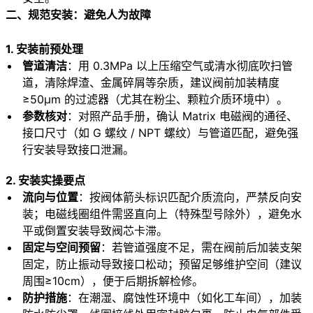
二、规范安装：避免人为故障
1. 安装前预处理
管道清洁
：用 0.3MPa 以上压缩空气或清水彻底吹扫管
道，清除焊渣、金属碎屑等杂质，建议阀前加装精度
≥50μm 的过滤器（尤其在粉尘、颗粒介质环境中）。
参数核对
：对照产品手册，确认 Matrix 电磁阀的通径、
接口尺寸（如 G 螺纹 / NPT 螺纹）与管道匹配，避免强
行安装导致接口泄漏。
2. 安装实操要点
流向与位置
：按阀体箭头标识匹配介质流向，严禁反向安
装；电磁线圈组件需竖直向上（特殊型号除外），避免水
平或倒置安装导致阀芯卡滞。
固定与空间预留
：若管道强度不足，需在阀前后加装支架
固定，防止振动导致接口松动；预留足够维护空间（建议
周围≥10cm），便于后期拆解检修。
防护措施
：在潮湿、腐蚀性环境中（如化工车间），加装