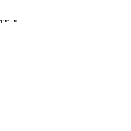
eppre.com
|