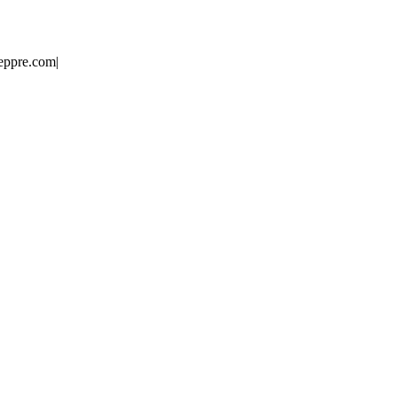
eppre.com
|