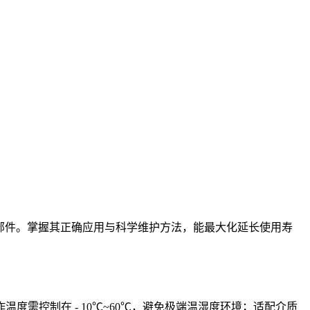
流体控制部件。掌握其正确应用与科学维护方法，能最大化延长使用寿
需控制在 - 10℃~60℃，避免极端温湿度环境；适配介质