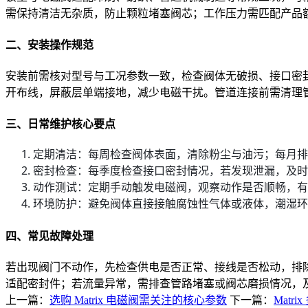
需保持清洁无杂质，防止颗粒堵塞阀芯；工作压力需匹配产品
二、安装操作规范
安装前需核对型号与工况参数一致，检查阀体无破损、接口密
开布线，屏蔽层单端接地，减少电磁干扰。管道连接前需清理
三、日常维护核心要点
定期清洁：每周检查阀体表面，清除粉尘与油污；每月排
密封检查：每季度检查接口密封情况，若发现泄漏，及时
动作测试：定期手动触发电磁阀，观察动作是否顺畅，有
环境防护：避免阀体直接接触腐蚀性气体或液体，潮湿环
四、常见故障处理
若出现阀门不动作，先检查供电是否正常、接线是否松动，排
适配密封件；若流量异常，需排查管路堵塞或阀芯磨损情况，
上一篇：
选购 Matrix 电磁阀需关注的核心参数
下一篇：
Matr