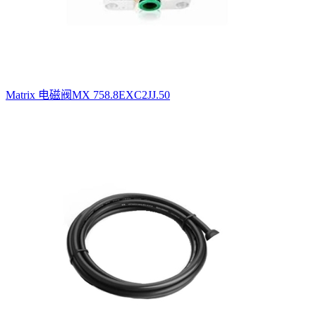
Matrix 电磁阀MX 758.8EXC2JJ.50