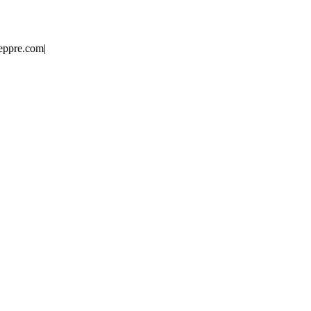
eppre.com
|